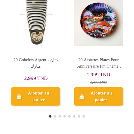
20 Assiettes Plates Pour
Set De 10 Boites Pop Corn,
Anniversaire Pm Thème,
Cars
Miraculous
1,999 TND
3,998 TND
2,499 TND
Ajouter au
Ajouter au
panier
panier