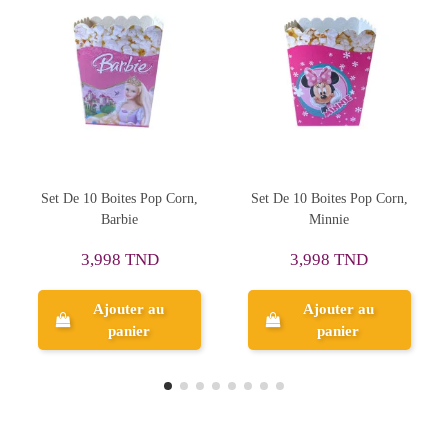
Corn,
Set De 10 Boites Pop Corn,
Pack Anniversaire 35pc
Minnie
Thème, Princesses Disney
16,003 TND
3,998 TND
20,004 TND
Ajouter au
Ajouter au
panier
panier