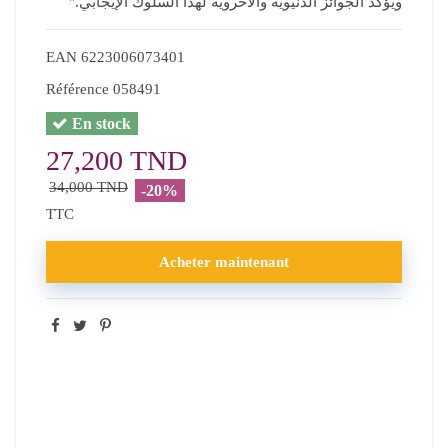
ويؤكد الجوائز الدنيوية والأخروية لهذا السلوك الإيجابي."
ء
EAN
6223006073401
Référence
058491
En stock
27,200 TND
34,000 TND
-20%
TTC
Acheter maintenant