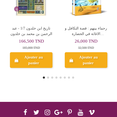
مستقبل النصارى في الدولة
رحماء بينهم : قصة التكافل و
الاسلامية - راغب السرجاني
الاغاثة في الحضارة
ا
الاسلامية - راغب السرجاني
26,000 TND
12,760 TND
32,500 TND
15,950 TND
Ajouter au
Ajouter au
panier
panier