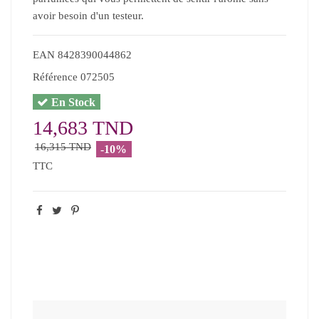
avoir besoin d'un testeur.
EAN
8428390044862
Référence
072505
En Stock
14,683 TND
16,315 TND
-10%
TTC