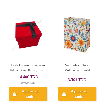
Rupture de sto
bique en
Sac Cadeau Floral
Coffret Parfum Pou
an, 12x12
Multicouleur Festif
Femme,Chase Your Dr
18x23x10 cm
- Flor De Mayo
TND
30,178 TND
3,594 TND
D
37,723 TND
 au
Ajouter au
r
panier
Aperçu