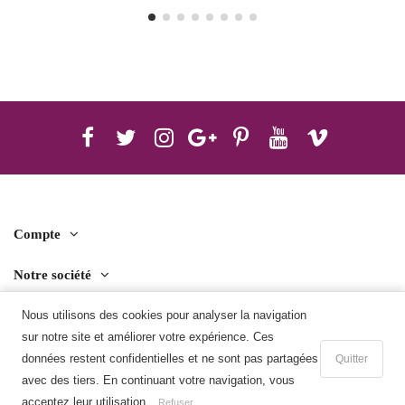
Compte
Notre société
Contact us
Nous utilisons des cookies pour analyser la navigation
sur notre site et améliorer votre expérience. Ces
Télécharger l'application mobile
données restent confidentielles et ne sont pas partagées
Quitter
avec des tiers. En continuant votre navigation, vous
Ajouter au panier
acceptez leur utilisation.
Refuser