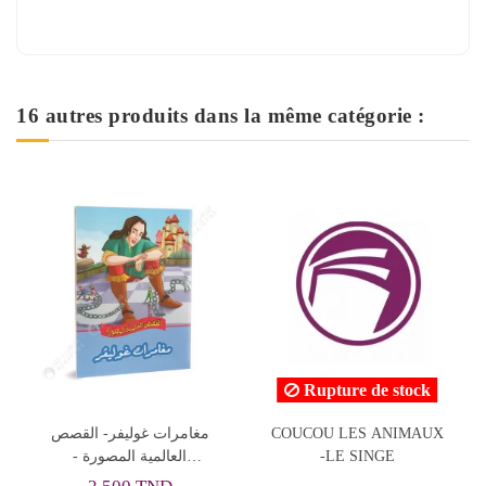
16 autres produits dans la même catégorie :
Rupture de stock
مغامرات
COUCOU LES ANIMAUX
Livre La Mer Quoi
الع -
-LE SINGE
comment, pourquoi - S
دارا