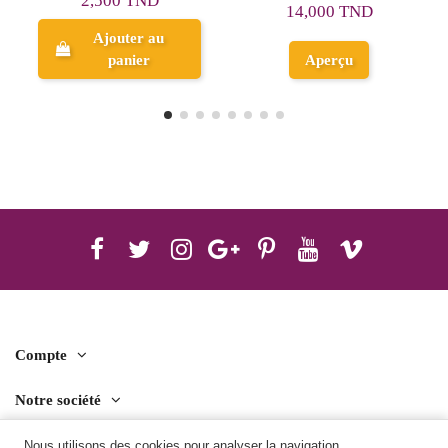
ND
53,550 TND
14,000 TND
 au
Ajouter au
r
Aperçu
panier
Compte
Notre société
Contact us
Nous utilisons des cookies pour analyser la navigation