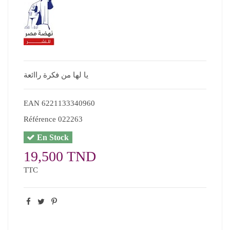
يا لها من فكرة راائعة
EAN
6221133340960
Référence
022263
En Stock
19,500 TND
TTC