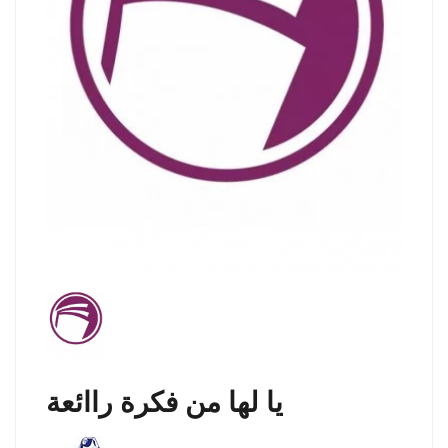
يا لها من فكرة راائعة