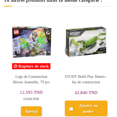
16 autres produits dans la même catégorie :
Rupture de stock
STUDY Build Play Mantis -
Véhicule Blindé, Sluban -
Jeu de construction
Réf. M38-B0680C
34,434 TND
42,840 TND
43,042 TND
Ajouter au
panier
Aperçu