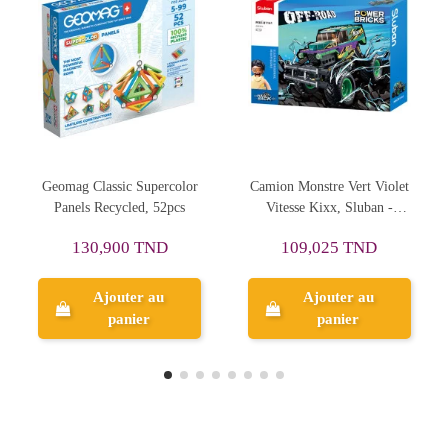
Camion Monstre Vert Violet
Sluban Pleyerid, Bubble
Vitesse Kixx, Sluban -
Man - Réf.M38-B1123-03
Réf.M38-B1161
109,025 TND
55,121 TND
Ajouter au
Ajouter au
panier
panier