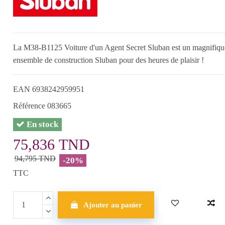
La M38-B1125 Voiture d'un Agent Secret Sluban est un magnifique
ensemble de construction Sluban pour des heures de plaisir !
EAN
6938242959951
Référence
083665
En stock
75,836 TND
94,795 TND
-20%
TTC
Ajouter au panier