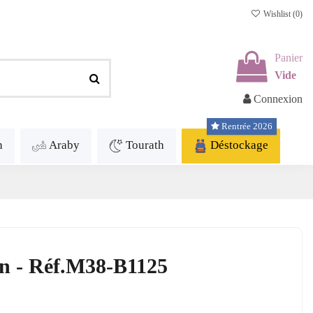
Wishlist (
0
)
Panier
Vide
Connexion
Rentrée 2026
h
Araby
Tourath
Déstockage
an - Réf.M38-B1125