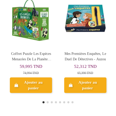
Mes Premières Enquêtes, Le
Space Odyssey, Labyrinthe
Duel De Détectives - Auzou
à Billes - Buki
52,312 TND
177,091 TND
65,390 TND
221,364 TND
Ajouter au
Ajouter au
panier
panier