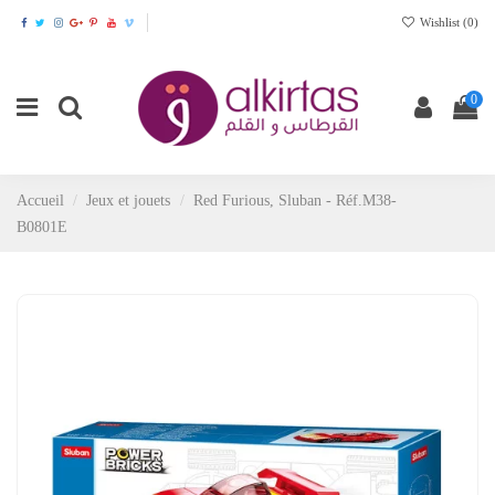
Wishlist (
0
)
0
Accueil
Jeux et jouets
Red Furious, Sluban - Réf.M38-
B0801E