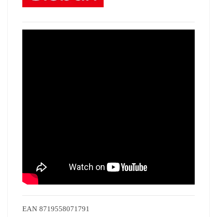
EAN
8719558071791