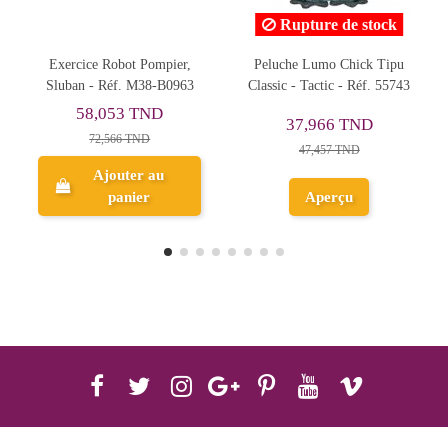
Rupture de stock
ier,
Peluche Lumo Chick Tipu
Palette de Maquillage,
0963
Classic - Tactic - Réf. 55743
Barbie All in One Beauty
Makeup - Cra-Z-Art
37,966 TND
130,805 TND
47,457 TND
Ajouter au
Aperçu
panier