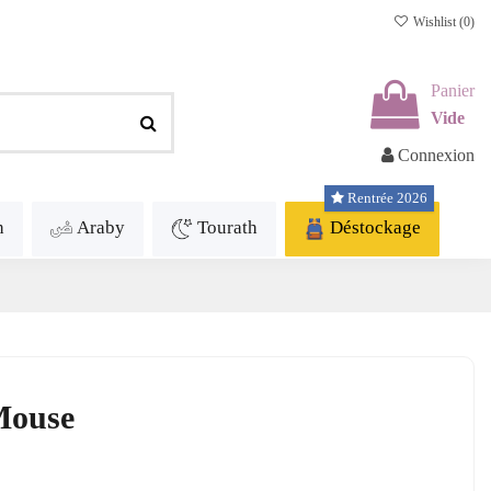
Wishlist (
0
)
Panier
Vide
Connexion
Rentrée 2026
h
Araby
Tourath
Déstockage
Mouse