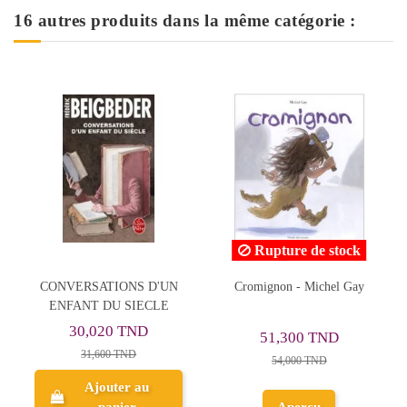
16 autres produits dans la même catégorie :
Rupture de stock
Rupture de stock
Cromignon - Michel Gay
Les mystères de Paris Tome
2 La maison de la rue du
temple - Eugène Sue
51,300 TND
35,150 TND
54,000 TND
37,000 TND
Aperçu
Aperçu