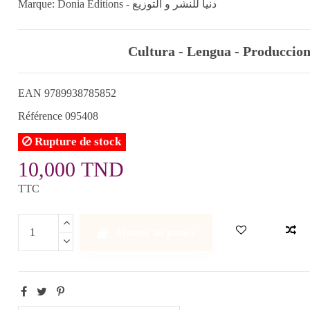
Marque:
Donia Editions - دنيا للنشر و التوزيع
Cultura - Lengua - Produccion
EAN
9789938785852
Référence
095408
Rupture de stock
10,000 TND
TTC
Ajouter au panier