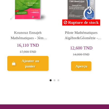
stock
Rupture de stock
lish -
Pilote - Mathématiques -
Génie Electrique -
dary
Tome 2 - 3ème
Sciences Technolog
Mathématiques
12,420 TND
D
13,050 TND
13,800 TND
14,500 TND
Ajouter au
Aperçu
panier