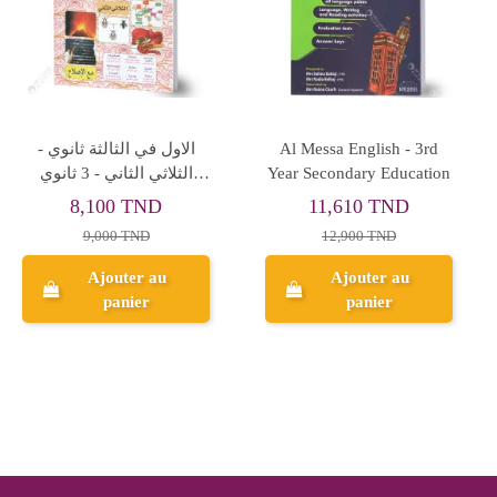
 3ème
Xy3 Plus - 3ème Sciences
Atomix Chimie - 3è
iques
Techniques
Secondaire Mathémati
11,250 TND
7,650 TND
12,500 TND
8,500 TND
Ajouter au
Ajouter au
panier
panier