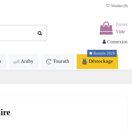
Wishlist (
0
)
Panier
Vide
Connexion
Rentrée 2026
h
Araby
Tourath
Déstockage
ire