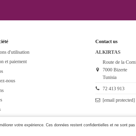
ciété
Contact us
ons d'utilisation
ALKIRTAS
on et paiement
Route de la Corn
7000 Bizerte
os
Tunisia
tez-nous
72 413 913
ns
s
[email protected]
s
as FAQ
améliorer votre expérience. Ces données restent confidentielles et ne sont pas