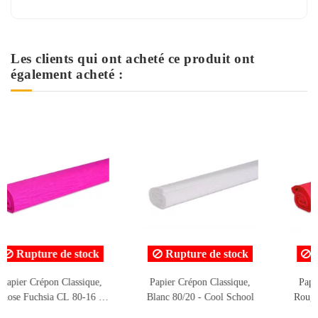
Les clients qui ont acheté ce produit ont
également acheté :
 stock
Rupture de stock
assique,
Papier Crépon Classique,
Papier Crépon Classiq
l School
Rouge 80/01 - Cool School
Bleu Ciel 80/09 - Co
School
2,024 TND