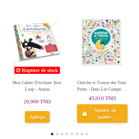
c
Cherche et Trouve des Tout-
Cherche et Trouve des Tout-
Petits - Dans Les Comptines
Petits - Les Dinosaures -
- Auzou Eveil
Auzou Eveil
45,010 TND
45,010 TND
Ajouter au
Ajouter au
panier
panier