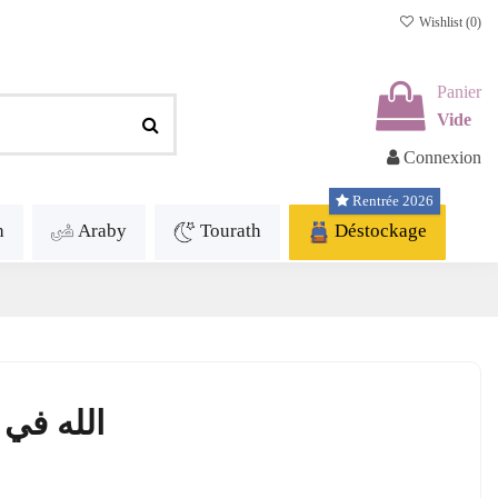
Wishlist (
0
)
Panier
Vide
Connexion
Rentrée 2026
h
Araby
Tourath
Déstockage
الله في 