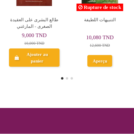
pture de stock
 الدعوة
الفتح المبين من قواعد
رحلة المحبين الى 
ن
الملة و مقاصد الدين - ابن
نصف الدين
تيمية - الاسلامية
1,520 TND
22,500 TND
13
26,900 TND
Ajouter au
Aperçu
panier