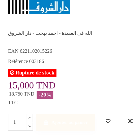
الله في العقيدة - احمد بهجت - دار الشروق
EAN
6221102015226
Référence
003186
Rupture de stock
15,000 TND
18,750 TND
-20%
TTC
Ajouter au panier