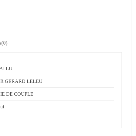
s
(0)
'AI LU
R GERARD LELEU
IE DE COUPLE
ui