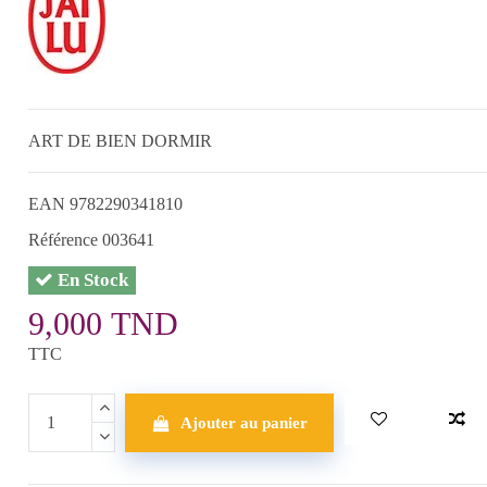
ART DE BIEN DORMIR
EAN
9782290341810
Référence
003641
En Stock
9,000 TND
TTC
Ajouter au panier