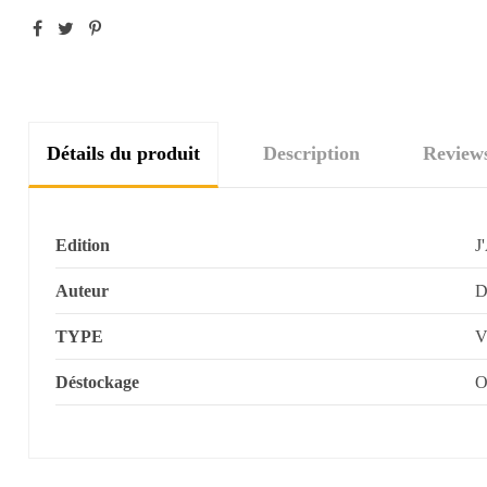
Détails du produit
Description
Review
Edition
J
Auteur
D
TYPE
V
Déstockage
O