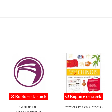
Le scorpion ou La
Cendrillon - Mes P'Tits