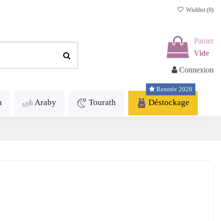
Wishlist (
0
)
Panier
Vide
Connexion
Rentrée 2026
h
Araby
Tourath
Déstockage