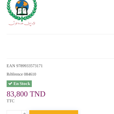
EAN
9789933573171
Référence
084610
En Stock
83,800 TND
TTC