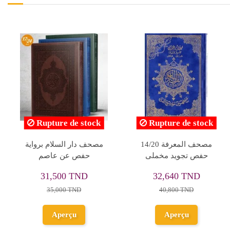
Rupture de stock
مصحف التجويد برواية
المصحف المعلم برواية
حفص عن عاصم مجزأ 30
قالون عن نافع من طريق
جزء بالعرض
ابي نشيط - نومام حنبعل
26,100 TND
40,800 TND
للنشر
29,000 TND
51,000 TND
Ajouter au
panier
Aperçu