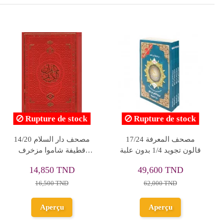
Rupture de stock
Rupture de stock
جزء عم برواية قالون عن
مصحف دار الفجر الاسلامي
نافع مع فرائض الوضوء و
برواية قالون عن نافع ورق
الصلاة - مدرسي
شاموا
16,848 TND
2,610 TND
18,720 TND
2,900 TND
Aperçu
Aperçu