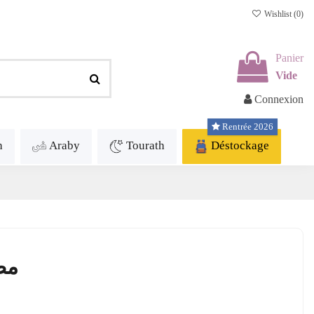
Wishlist (
0
)
Panier
Vide
Connexion
Rentrée 2026
h
Araby
Tourath
Déstockage
مص