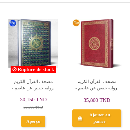
Rupture de stock
Rupture de stock
مصحف الخير 10/14 سحاب
مصحف ابن كثير 10/14
+ اساس البيان
مجلد شاموا + تفسير و بيان
4,320 TND
5,850 TND
4,800 TND
6,500 TND
Aperçu
Aperçu