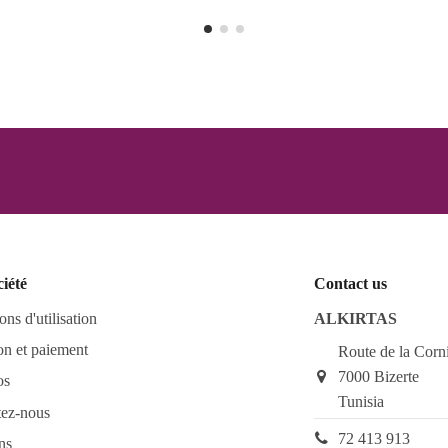
ciété
Contact us
ons d'utilisation
ALKIRTAS
on et paiement
Route de la Corn
7000 Bizerte
os
Tunisia
tez-nous
72 413 913
ns