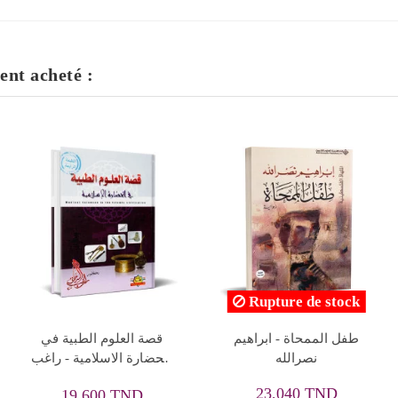
ent acheté :
Rupture de stock
Rupture de stock
الشحاذ - نجيب محفوظ -
سجل الخديعة - خورخه
مكتبة مصر
فولبي
47,250 TND
4,770 TND