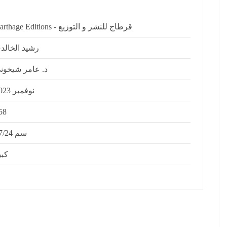
Carthage Editions - قرطاج للنشر و التوزيع
رشيد الخالد
د. عامر شيخون
نوفمبر 2023
58
17/24 سم
كبي