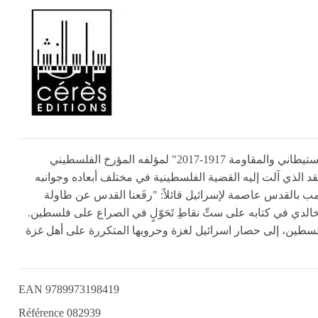
يُشكل كتاب "حرب المئة عام على فلسطين: قصة الاستعمار الاستيطاني والمقاومة 1917-2017" لمؤلفه المؤرخ الفلسطيني
د الذي آلت إليه القضية الفلسطينية في مختلف أبعاده وجوانبه
ب بالقدس عاصمة لإسرائيل قائلاً: "رفَعنا القدس عن طاولة
الخالدي في كتابه على ستِّ نقاطِ تَحَوّلٍ في الصراع على فلسطين
 بلفور سنة 1917 الذي حدَّد مصير فلسطين، إلى حصار اسرائيل لغزة وحروبها المتكررة على أهل غزة
EAN
9789973198419
Référence
082939