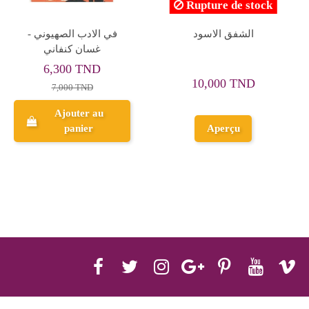
العلاقات الدولية بين اوروبا
ميدان التحرير - زغلول
و الشرق
النجار - نهضة مصر
14,900 TND
18,400 TND
Ajouter au
Ajouter au
panier
panier