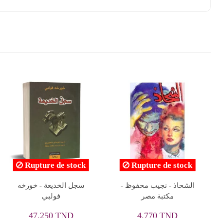
في قبوي - فيودور
لا تكن لطيفا أكثر من اللازم
دوستويفسكي
- ديوك روبنسون
22,500 TND
43,000 TND