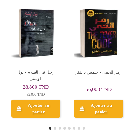
كرافال 1 - ستيفاني جاربر -
رمز الحمى - جيمس داشنر
عصير الكتب
43,200 TND
56,000 TND
48,000 TND
Ajouter au
Ajouter au
panier
panier