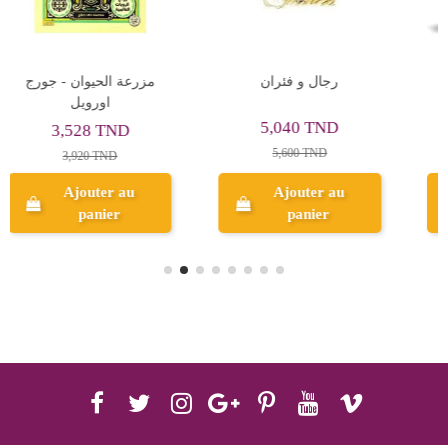
السيدة الشقراء - موريس
الاصابع المتحركة - اجاتا
لوبلان
كريستي
28,350 TND
9,500 TND
31,500 TND
Ajouter au
Ajouter au
panier
panier