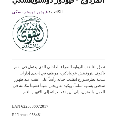
المزدوج - فيودور دوستويفسكي
الكاتب :
فيودور دوستويفسكي
تصوِّر لنا هذه الرواية الصراع الداخلي الذي يعتمل في نفس
ياكوف بتروفيتش غوليادكين، موظف في إحدى إدارات
مدينة بطرسبورغ انقلبت حياته رأساً على عقب عند ظهور
شخص يشبهه تماماً، ويكيد له ويحتل شيئاً فشيئاً مكانته في
العمل والمنزل، إلى أن يدفع بحياته إلى الانهيار التام
EAN
6223006072817
Référence
058481