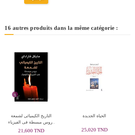
16 autres produits dans la même catégorie :
ل ما قبل الانتحار
الالياذة - هوميروس
الحياة
يل عرفة - عصير
الكتب
0 TND
27,000 TN
9,500 TND