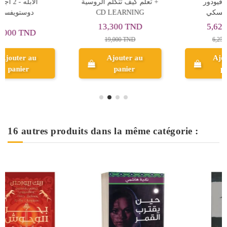
ميكيافيلي و كتابه الامير -
الفقراء - فيودور
مجدي كامل و احمد ناصيف
دوستويفسكي
5,625 TND
9,000 TND
6,250 TND
Ajouter au
panier
Aperçu
16 autres produits dans la même catégorie :