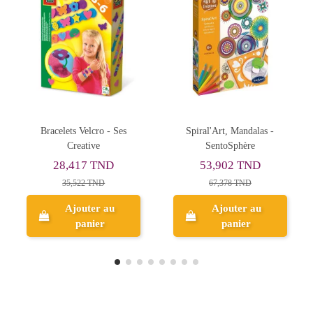
Spiral'Art, Mandalas -
Signes du Zodiaque
SentoSphère
Brillants - Ses Creative
53,902 TND
63,698 TND
67,378 TND
79,623 TND
Ajouter au
Ajouter au
panier
panier