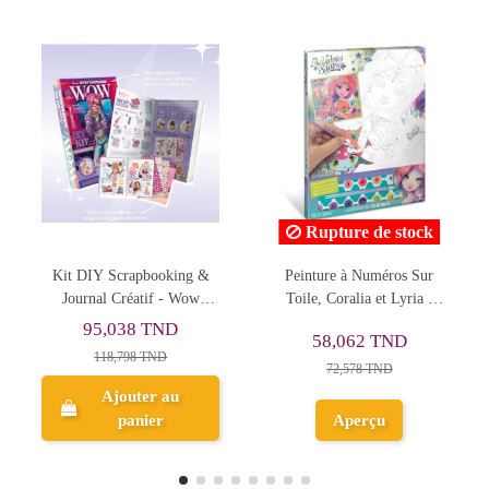
Rupture de stock
Peinture à Numéros Sur
Kit Scientifique & Créatif
Toile, Coralia et Lyria -
Laboratoire des Parfums
Nebulous Stars
Deluxe - Clementoni
150,122 TND
58,062 TND
166,802 TND
72,578 TND
Ajouter au
Aperçu
panier