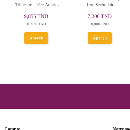
1ère Secondaire
Physique-Chimie - 1ère
Secondaire
7,650 TND
12,150 TND
8,500 TND
13,500 TND
Ajouter au
panier
Aperçu
Compte
Notre so