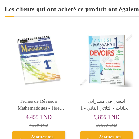
Les clients qui ont acheté ce produit ont égalem
L'Etoile - SVT - Tomes
Review Notes English - 1st
2en1 - 1ère Secondaire
Year Secondary
11,250 TND
4,455 TND
12,500 TND
4,950 TND
Ajouter au
Ajouter au