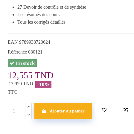
27 Devoir de contrôle et de synthèse
Les résumés des cours
Tous les corrigés détaillés
EAN
9789938720624
Référence
080121
En stock
12,555 TND
13,950 TND
-10%
TTC
Ajouter au panier