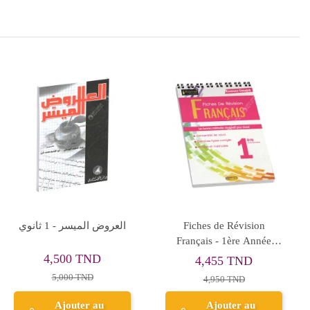
Rupture de stock
Reliure Spirale En
Al Messa - Français - 1ère
Plastique 16 Mm
année Secondaire
0,400 TND
13,455 TND
0,500 TND
14,950 TND
Ajouter au