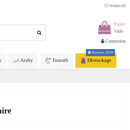
Wishlist (
0
)
Panier
Vide
Connexion
Rentrée 2026
h
Araby
Tourath
Déstockage
ire