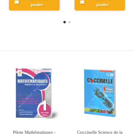
panier
panier
Rupture de stock
Al Messa - Français - 1ère
Fiches de Révision