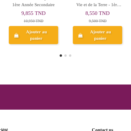
année Secondaire
Mathématiques - 1ère
Année Secondaire
4,455 TND
13,455 TND
4,950 TND
14,950 TND
Ajouter au
Aperçu
panier
ciété
Contact us