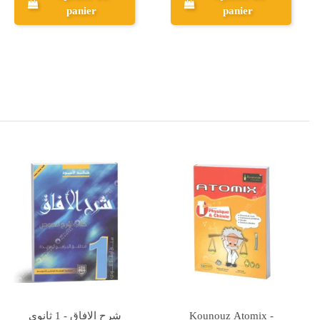
panier
Aperçu
Kounouz Ennajeh -
Mega SVT - 1ère Année