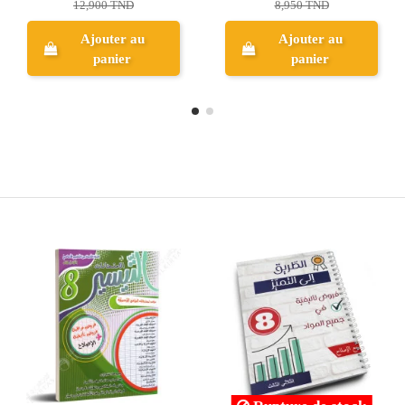
8,950 TND
12,500 TND
Ajouter au
Ajouter au
panier
panier