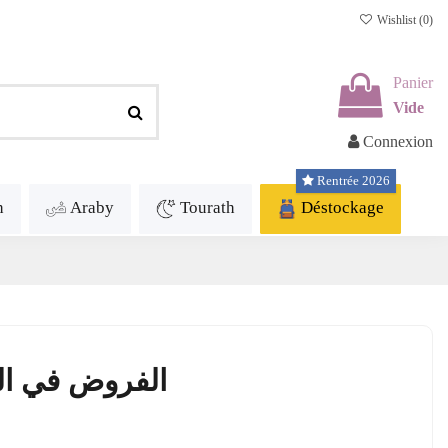
Wishlist (
0
)
Panier
Vide
Connexion
Rentrée 2026
h
Araby
Tourath
Déstockage
الفروض في الرياض