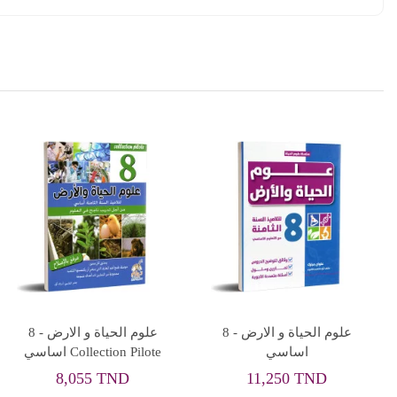
اختبارات في الرياضيات
انيسي في مساراتي -
الهرم - 8 اساسي
الثلاثي الاول - 8 اساسي
9,810 TND
13,950 TND