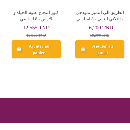
Rupture de stock
Rupture de stock
كنوز النجاح التميز في
8B* اكاديمية التميز
الامتحانات - الثلاثي الثالث -
رياضيات
8 اساسي
7,110 TND
8,010 TND
7,900 TND
8,900 TND
Aperçu
Aperçu