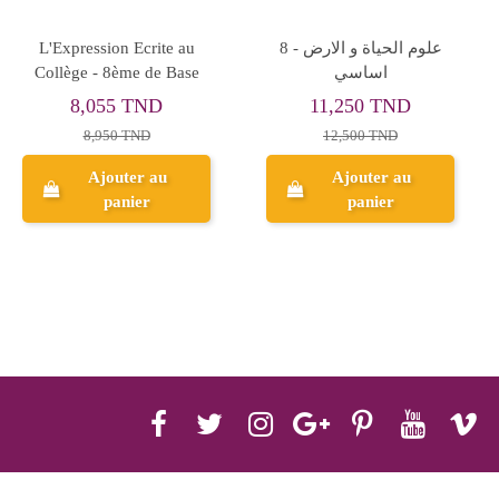
Rupture de stock
التيسير - الثلاثي الثاني - 8
Al Messa English - 8th
اساسي
Year Basic
12,555 TND
9,450 TND
13,950 TND
10,500 TND
Ajouter au
Aperçu
panier