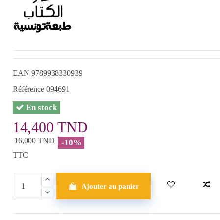
EAN
9789938330939
Référence
094691
En stock
14,400 TND
16,000 TND
-10%
TTC
Ajouter au panier