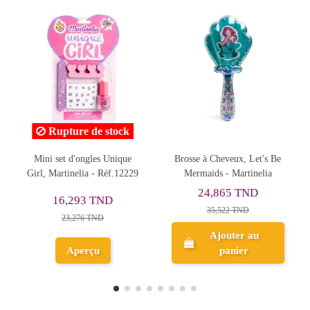
ock
Rupture de stock
ique
Brosse à Cheveux, Let's Be
Set de Beauté Beauty Bomb
.12229
Mermaids - Martinelia
- Réf.66714
24,865 TND
38,946 TND
35,522 TND
48,683 TND
Ajouter au
panier
Aperçu