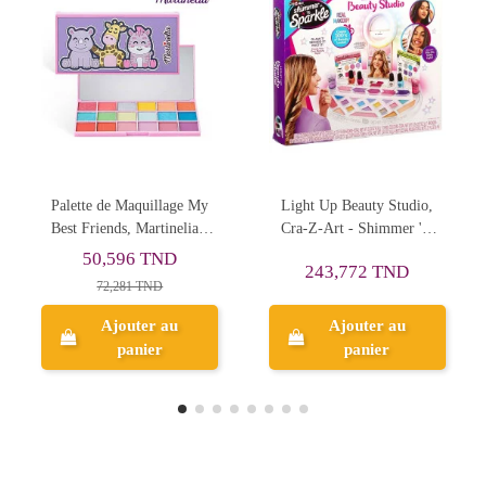
Light Up Beauty Studio,
Palette de Maquillage Coeur
Cra-Z-Art - Shimmer 'N
You Rock, Martinelia -
Sparkle
Réf.32504
59,168 TND
243,772 TND
84,526 TND
Ajouter au
Ajouter au
panier
panier