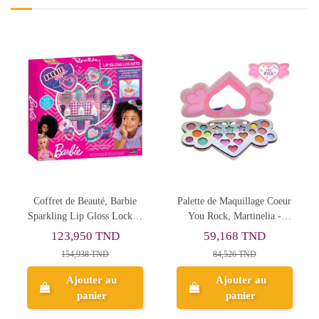
Palette de Maquillage Coeur
Malette de Beauté
G
You Rock, Martinelia -
Martinelia Shimmer Wings
B
Réf.32504
Butterfly
59,168 TND
222,094 TND
84,526 TND
317,278 TND
Ajouter au
Ajouter au
panier
panier