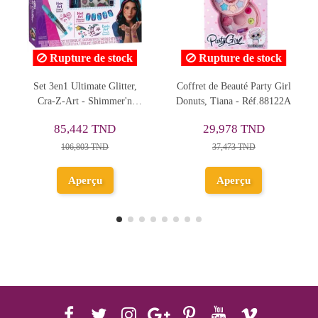
 stock
Rupture de stock
 Glitter,
Coffret de Beauté Party Girl
Kit De Vernis À Ong
immer'n
Donuts, Tiana - Réf.88122A
avec Etui de Rangem
Galaxy Dreams, Martine
38,585 TND
TND
29,978 TND
Réf.26126
55,121 TND
ND
37,473 TND
Ajouter au
Aperçu
panier