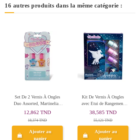
16 autres produits dans la même catégorie :
Kit De Vernis À Ongles
Set De Beauté Avec Chain
Co
avec Etui de Rangement
Little Unicorn, Martinelia -
Spa
Galaxy Dreams, Martinelia -
Réf.12225
38,585 TND
25,198 TND
Réf.26126
55,121 TND
35,998 TND
Ajouter au
Ajouter au
panier
panier