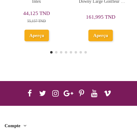
Downy Large Gonfleur à
Downy Large Gonfleur à
Pied 1 Personne -
Pied 2 Personnes -
169,370 TND
Réf.64761
Réf.64763
161,995 TND
211,713 TND
Aperçu
Aperçu
Compte