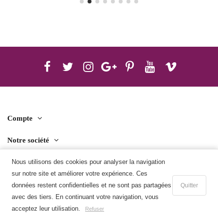
Compte
Notre société
Contact us
Nous utilisons des cookies pour analyser la navigation
sur notre site et améliorer votre expérience. Ces
Télécharger l'application mobile
données restent confidentielles et ne sont pas partagées
Quitter
avec des tiers. En continuant votre navigation, vous
Ajouter au panier
acceptez leur utilisation.
Refuser