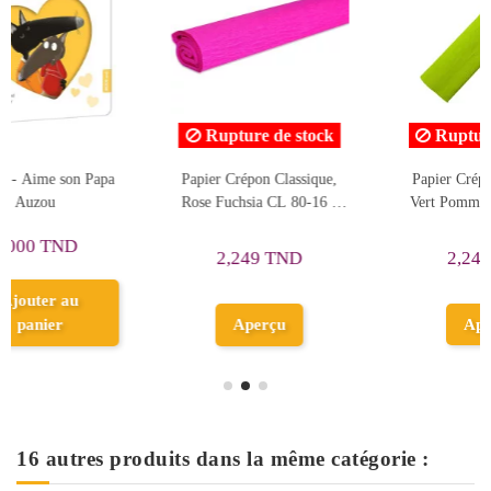
ock
Rupture de stock
Rupture de stock
que,
Papier Crépon Classique,
LE PETIT CHAPERON
16 -
Vert Pomme 80/41 - Cool
ROUGE -CLASSIQUES
School
MAGIQUES -YAMAMA
2,249 TND
1,500 TND
Aperçu
Aperçu
16 autres produits dans la même catégorie :