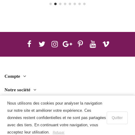
Compte
Notre société
Contact us
Nous utilisons des cookies pour analyser la navigation
sur notre site et améliorer votre expérience. Ces
Télécharger l'application mobile
données restent confidentielles et ne sont pas partagées
Quitter
avec des tiers. En continuant votre navigation, vous
Ajouter au panier
acceptez leur utilisation.
Refuser