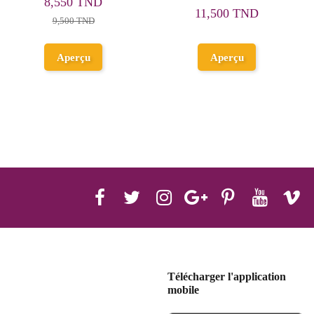
8,910 TND
8,
,800 TND
9,900 TND
8,
Aperçu
Aperçu
Télécharger l'application
mobile