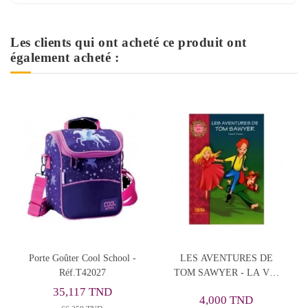
Les clients qui ont acheté ce produit ont
également acheté :
LES AVENTURES DE
Acitivity Book - English -
OM SAWYER - LA VIE
5th Year Basic Education
EN ROSE - YAMAMA
4,000 TND
3,000 TND