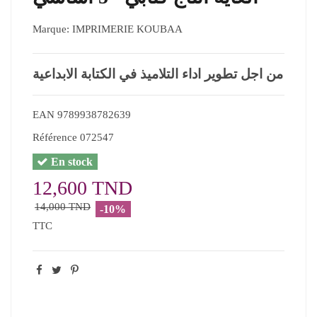
Marque:
IMPRIMERIE KOUBAA
من اجل تطوير اداء التلاميذ في الكتابة الابداعية
EAN
9789938782639
Référence
072547
En stock
12,600 TND
14,000 TND
-10%
TTC