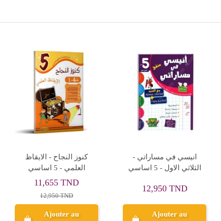
Rupture de stock
الغاية انتاج كتابي - 5
كنوز النجاح التميز في
L'é
الامتحانات - الثلاثي الثاني -
اساسي
5 اساسي
12,600 TND
6,750 TND
14,000 TND
7,500 TND
Ajouter au