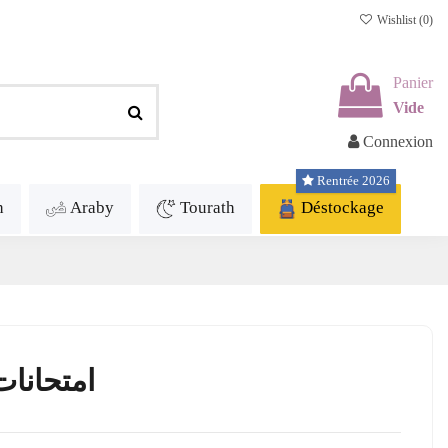
Wishlist (
0
)
Panier
Vide
Connexion
Rentrée 2026
h
Araby
Tourath
Déstockage
امتحانات ا