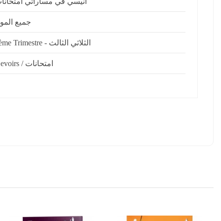
انيسي في مساراتي امتحانا
جميع الموا
3ème Trimestre - الثلاثي الثالث
Devoirs / امتحانات