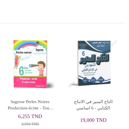
Rupture de stock
زينب تستعد للمناظرة في
امتحانات الجوكر - الثلاثي
الايقاظ العلمي - كامل
الثاني - 6 اساسي
السنة - 6 اساسي
11,250 TND
13,330 TND
12,500 TND