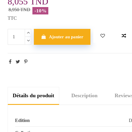
8,055 TND
8,950 TND
-10%
TTC
Ajouter au panier
Détails du produit
Description
Review
Edition