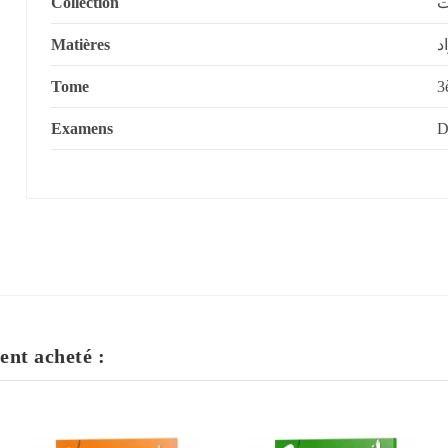
Collection
ت
Matières
د
Tome
Examens
ent acheté :