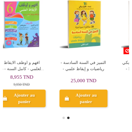
Rupture de stock
التميز في السنة السادسة -
الثلاثي الاول - طارق بريكي
رياضيات و إيقاظ علمي -
- Primaire USM56PBT
الجزء الثاني - طارق بريكي
25,000 TND
25,000 TND
Ajouter au
panier
Aperçu