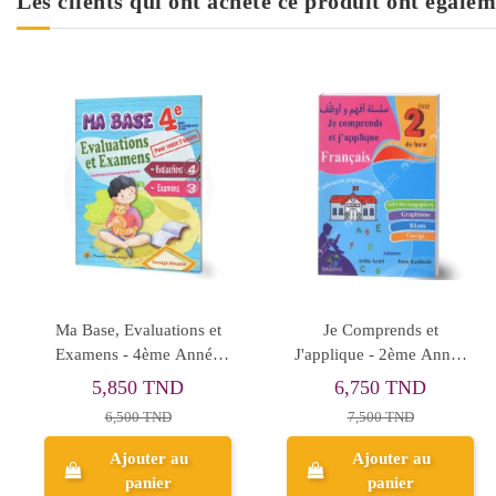
Les clients qui ont acheté ce produit ont égalem
Palmares - 2ème Année
Ma Base, Evaluation end
Primaire
Exams - 6th Basic
Education
5,850 TND
4,500 TND
6,500 TND
5,000 TND
Ajouter au
Ajouter au
panier
panier