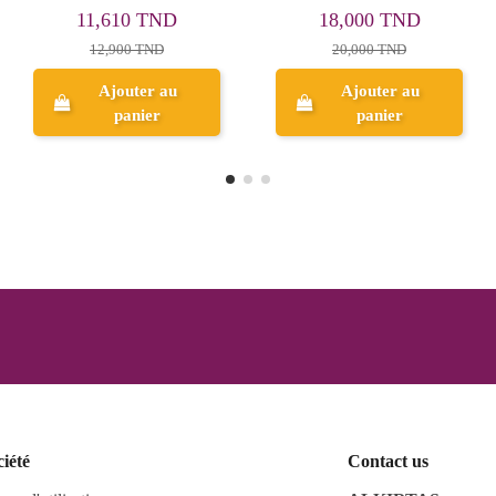
7,155 TND
2,250 TND
7,950 TND
2,500 TND
Aperçu
Aperçu
ciété
Contact us