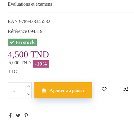
Evaluations et examens
EAN
9789938345582
Référence
094319
En stock
4,500 TND
5,000 TND
-10%
TTC
Ajouter au panier