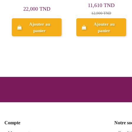
الثاني و الثالث - طارق
5,850 TND
بريكي
20,000 TND
6,500 TND
Ajouter au
Aperçu
panier
Compte
Notre so