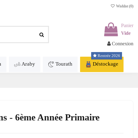
Wishlist (
0
)
Panier
Vide
Connexion
Rentrée 2026
h
Araby
Tourath
Déstockage
ns - 6ème Année Primaire