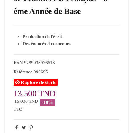
ème Année de Base
Production de
l'écrit
Des énoncés du concours
EAN
9789938976618
Référence
096695
Rupture de stock
13,500 TND
15,000 TND
-10%
TTC