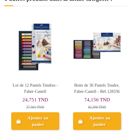
Boite de 36 Pastels Tendre,
Pastels Tendres, Boite 24pcs
Lot
Faber-Castell - Réf.128336
- Faber Castell
74,156 TND
49,502 TND
82,396 TND
55,002 TND
Ajouter au
Ajouter au
panier
panier