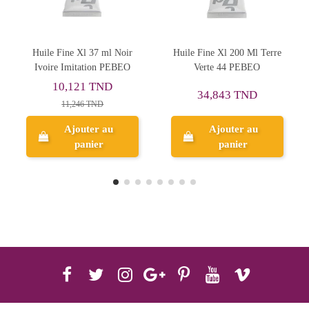
Xl 37 ml Noir
Huile Fine Xl 200 Ml Terre
Peinture à l'Hui
tation PEBEO
Verte 44 PEBEO
200ml Ocre Jaune 
Gogh
21 TND
25,608 T
34,843 TND
46 TND
28,453 TN
uter au
Ajouter au
Ajouter
anier
panier
panie