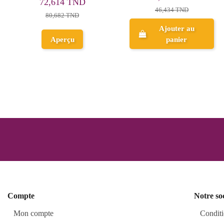
41,790 TND
46,434 TND
46,434 TND
Ajouter au
Aperçu
panier
Compte
Notre so
Mon compte
Conditi