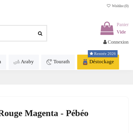
Wishlist (
0
)
Panier
Vide
Connexion
Rentrée 2026
h
Araby
Tourath
Déstockage
 Rouge Magenta - Pébéo