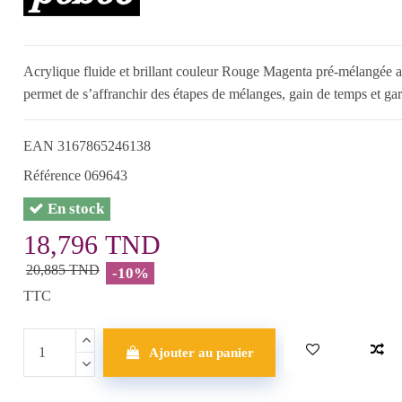
Acrylique fluide et brillant couleur Rouge Magenta pré-mélangée av
permet de s’affranchir des étapes de mélanges, gain de temps et gara
EAN
3167865246138
Référence
069643
En stock
18,796 TND
20,885 TND
-10%
TTC
Ajouter au panier