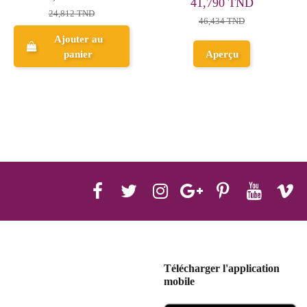
8,592 TND
16,898 TND
Ajouter au
Ajouter au
panier
panier
Télécharger l'application
mobile