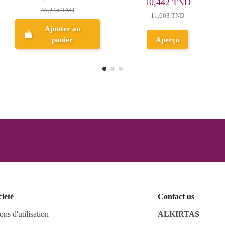
41,888 TND
20,885 TND
Ajouter au
Ajouter au
panier
panier
ciété
Contact us
ons d'utilisation
ALKIRTAS