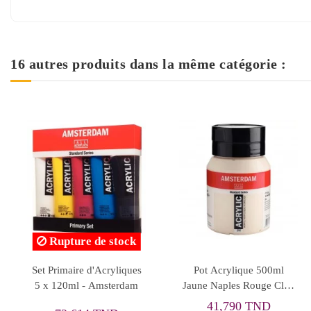
16 autres produits dans la même catégorie :
Rupture de stock
Pot Acrylique 500ml
Pot Acrylique 500ml Buff
Stu
Blanc de Zinc 104 -
Titane Foncé 290 -
500
Amsterdam
Amsterdam
41,790 TND