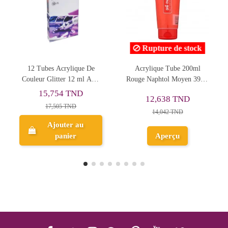
Rupture de stock
ique De
Acrylique Tube 200ml
Tube Peinture Acryli
12 ml ART
Rouge Naphtol Moyen 396 -
Fine Studio 100ml, O
S
Art Creation
Naturelle 64 - Pébé
TND
11,138 TND
12,638 TND
D
12,376 TND
14,042 TND
 au
Ajouter au
r
Aperçu
panier