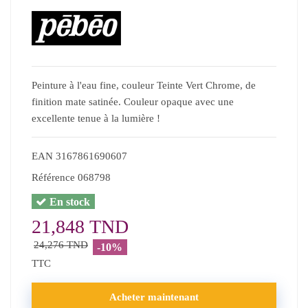
Peinture à l'eau fine, couleur Teinte Vert Chrome, de
finition mate satinée. Couleur opaque avec une
excellente tenue à la lumière !
EAN
3167861690607
Référence
068798
En stock
21,848 TND
24,276 TND
-10%
TTC
Acheter maintenant