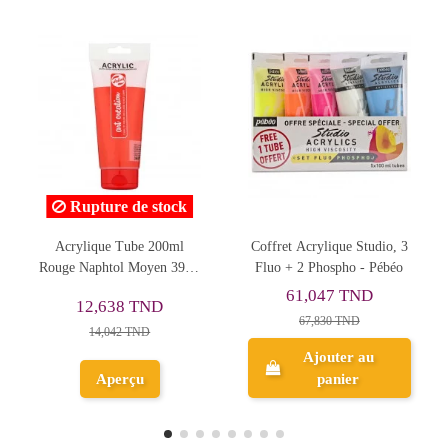
offret Acrylique Studio, 3
Tube Peinture Acrylique
Tube A
Fluo + 2 Phospho - Pébéo
Fine Studio 100ml, Terre
Cé
Rouge 63 - Pébéo
61,047 TND
11,138 TND
67,830 TND
12,376 TND
Ajouter au
Ajouter au
panier
panier