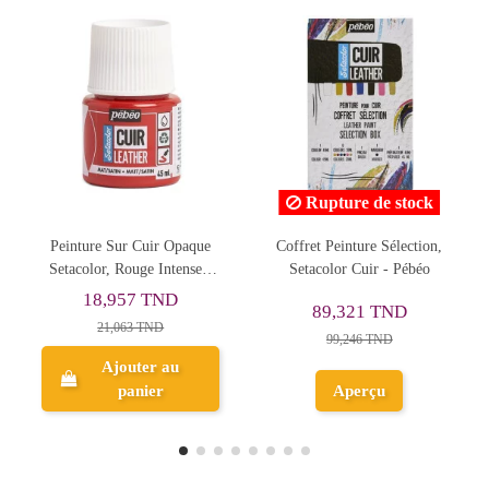
Rupture de stock
aque
Coffret Peinture Sélection,
Set Setacolor 3D Colle Et
nse -
Setacolor Cuir - Pébéo
Poudres Pailletées PEBEO
48,195 TND
89,321 TND
53,550 TND
99,246 TND
Ajouter au
Aperçu
panier