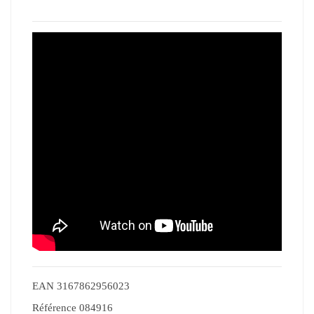
EAN
3167862956023
Référence
084916